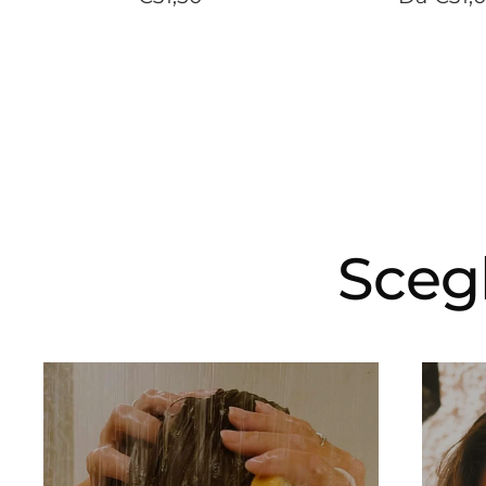
di
di
vendita
vendita
Scegl