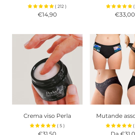
( 212 )
(
Prezzo
Prezzo
€14,90
€33,00
di
di
vendita
vendit
Crema viso Perla
Mutande asso
( 5 )
(
Prezzo
Prezzo
€31,50
Da €31,