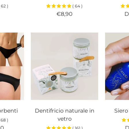
 62 )
( 64 )
Prezzo
P
€8,90
D
di
d
a
vendita
v
rbenti
Dentifricio naturale in
Siero
vetro
 68 )
P
00
D
( 161 )