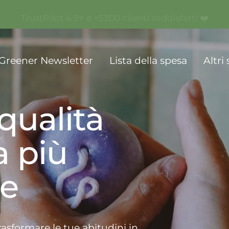
TrustPilot 4.9⭐ e +5300 clienti soddisfatti ❤️
ente
Greener Newsletter
Lista della spesa
Altri 
 qualità
a più
le
rasformare le tue abitudini in