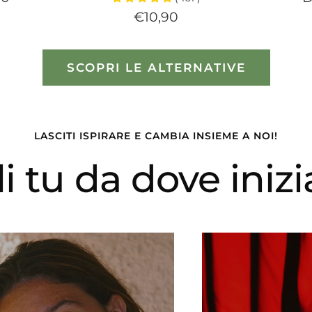
Prezzo
€10,90
d
di
v
vendita
SCOPRI LE ALTERNATIVE
LASCITI ISPIRARE E CAMBIA INSIEME A NOI!
i tu da dove inizi