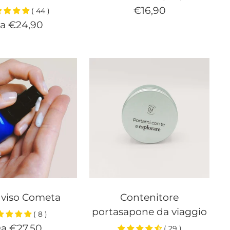
Prezzo
€16,90
( 44 )
rezzo
a €24,90
di
i
vendita
endita
 viso Cometa
Contenitore
portasapone da viaggio
( 8 )
rezzo
a €27,50
( 29 )