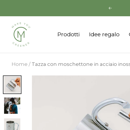
Salta
Precede
al
contenuto
Make
Prodotti
Idee regalo
You
Greener
Home
Tazza con moschettone in acciaio inoss