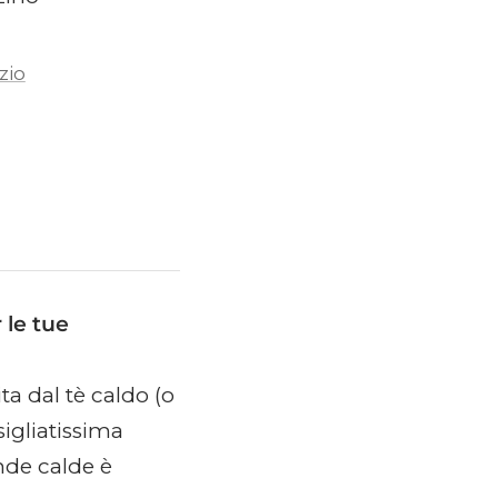
zio
 le tue
ta dal tè caldo (o
sigliatissima
nde calde è