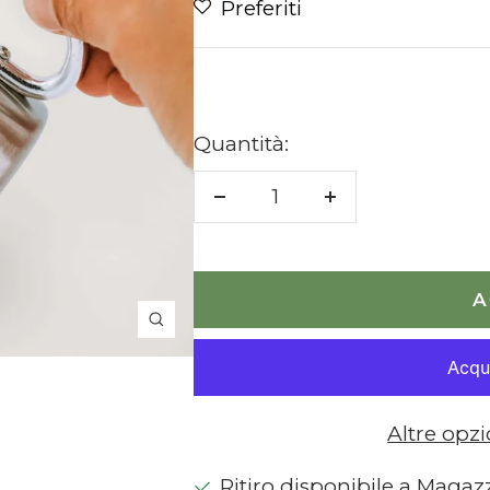
Preferiti
di
vendita
Quantità:
Diminuire
Aumenta
la
la
quantità
quantità
A
Ingrandisci
Altre opz
Ritiro disponibile a Magaz