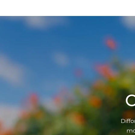
C
Diff
mom