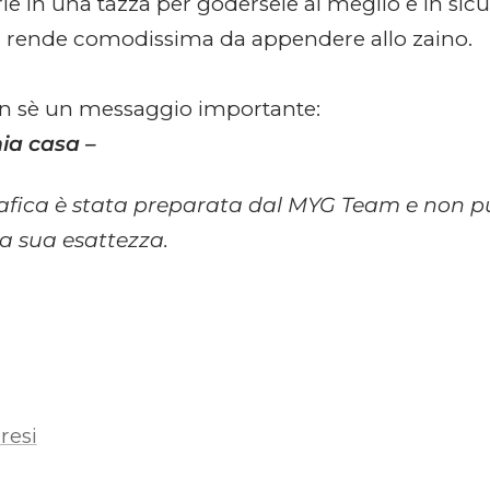
rle in una tazza per godersele al meglio e in sicu
a rende comodissima da appendere allo zaino.
on sè un messaggio importante:
mia casa –
rafica è stata preparata dal MYG Team e non p
la sua esattezza.
resi