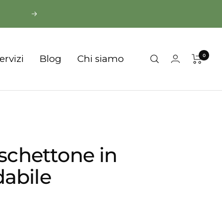
Successivo
0
servizi
Blog
Chi siamo
schettone in
dabile