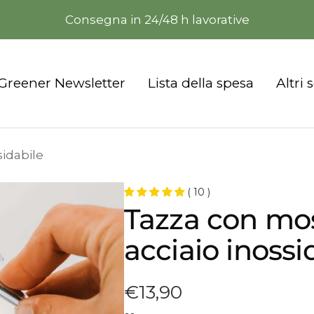
TrustPilot 4.9⭐ e +5300 clienti soddisfatti ❤️
nte
Greener Newsletter
Lista della spesa
Altri 
idabile
( 10 )
Tazza con mo
acciaio inossi
Prezzo
€13,90