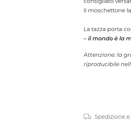
consigliato versa
Il moschettone l
La tazza porta c
– il mondo è la 
Attenzione: la g
riproducibile nel
Spedizione e 