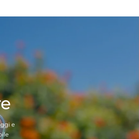
re
ggi e
ile