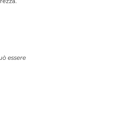
rezza.
uò essere